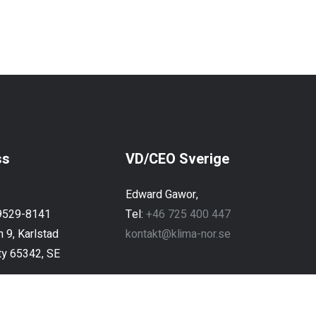
ss
VD/CEO Sverige
Edward Gawor,
59529-8141
Tel:
+46 725 400 447
 9, Karlstad
kontakt@klima-nor.se
ty 65342, SE