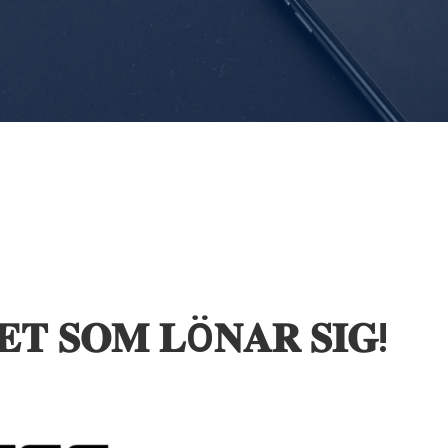
𝐓 𝐒𝐎𝐌 𝐋Ö𝐍𝐀𝐑 𝐒𝐈𝐆!