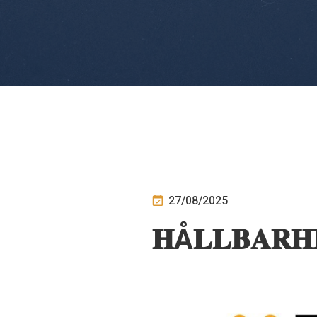
27/08/2025
𝐇Å𝐋𝐋𝐁𝐀𝐑𝐇