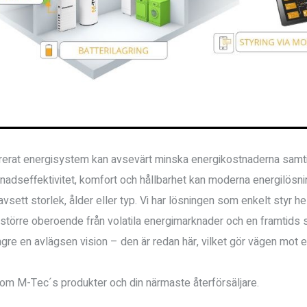
egrerat energisystem kan avsevärt minska energikostnaderna samti
adseffektivitet, komfort och hållbarhet kan moderna energilösni
sett storlek, ålder eller typ. Vi har lösningen som enkelt styr hel
stnader, större oberoende från volatila energimarknader och en framtids
ngre en avlägsen vision – den är redan här, vilket gör vägen mot e
 om M-Tec´s produkter och din närmaste återförsäljare.