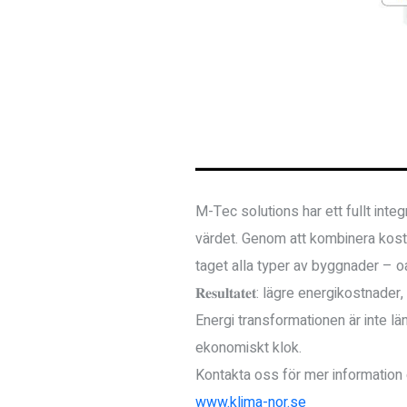
M-Tec solutions har ett fullt int
värdet. Genom att kombinera kostn
taget alla typer av byggnader – oav
𝐑𝐞𝐬𝐮𝐥𝐭𝐚𝐭𝐞𝐭: lägre energiko
Energi transformationen är inte lä
ekonomiskt klok.
Kontakta oss för mer information
www.klima-nor.se